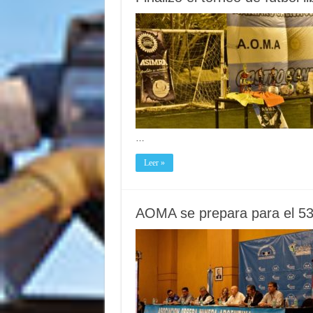
…
Leer »
AOMA se prepara para el 53