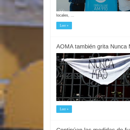
locales, …
Leer »
AOMA también grita Nunca
Leer »