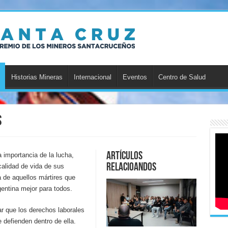
Historias Mineras
Internacional
Eventos
Centro de Salud
s
Artículos
 importancia de la lucha,
relacioandos
calidad de vida de sus
a de aquellos mártires que
gentina mejor para todos.
r que los derechos laborales
 defienden dentro de ella.