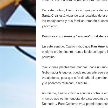
mineros. Es una falta de respeto total”, expresó
Por este motivo, Castro indicó que parte de la 
Santa Cruz
está viajando a la localidad de la 
los trabajadores y sus familias tomarán el contr
yacimiento.
Posibles soluciones y “sordera” total de la
En este sentido, Castro indicó que
Pan Americ
el cierre era inminente, nunca le dieron lugar 
paulatino.
“Soluciones planteamos muchas, hace un año 
Gobernador Gregores pueda reconvertir ese ya
trabajadores, para que a fin de año el operado
y lo podamos reubicar”, aseguró.
Asimismo, Castro volvió a apuntar contra la e
mismos que están negociando para quedarse ot
Deseado. ¿Este Gobierno va a permitir que esa 