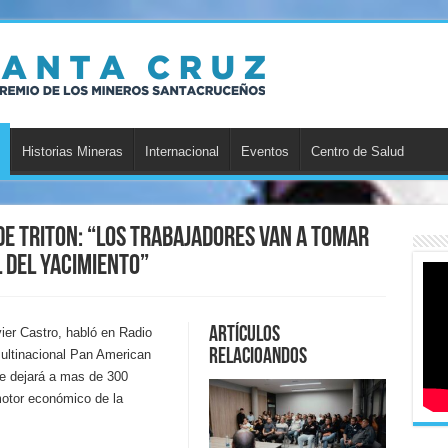
Historias Mineras
Internacional
Eventos
Centro de Salud
 de Triton: “Los trabajadores van a tomar
 del yacimiento”
Artículos
ier Castro, habló en Radio
relacioandos
multinacional Pan American
e dejará a mas de 300
motor económico de la