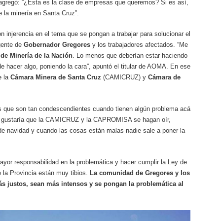
y agregó: “¿Esta es la clase de empresas que queremos? Si es así,
e la minería en Santa Cruz”.
on injerencia en el tema que se pongan a trabajar para solucionar el
gente de
Gobernador Gregores
y los trabajadores afectados. “Me
 de Minería de la Nación
. Lo menos que deberían estar haciendo
e hacer algo, poniendo la cara”, apuntó el titular de AOMA. En ese
e la
Cámara Minera de Santa Cruz
(CAMICRUZ) y
Cámara de
s que son tan condescendientes cuando tienen algún problema acá
e gustaría que la CAMICRUZ y la CAPROMISA se hagan oír,
de navidad y cuando las cosas están malas nadie sale a poner la
ayor responsabilidad en la problemática y hacer cumplir la Ley de
e la Provincia están muy tibios.
La comunidad de Gregores y los
s justos, sean más intensos y se pongan la problemática al