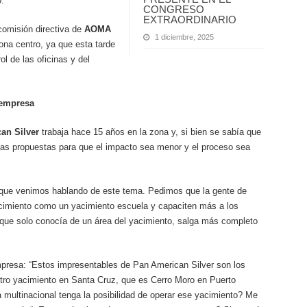
.
CONGRESO
EXTRAORDINARIO
comisión directiva de
AOMA
1 diciembre, 2025
zona centro, ya que esta tarde
ol de las oficinas y del
 empresa
an Silver
trabaja hace 15 años en la zona y, si bien se sabía que
a las propuestas para que el impacto sea menor y el proceso sea
que venimos hablando de este tema. Pedimos que la gente de
cimiento como un yacimiento escuela y capaciten más a los
r que solo conocía de un área del yacimiento, salga más completo
mpresa: “Estos impresentables de Pan American Silver son los
ro yacimiento en Santa Cruz, que es Cerro Moro en Puerto
multinacional tenga la posibilidad de operar ese yacimiento? Me