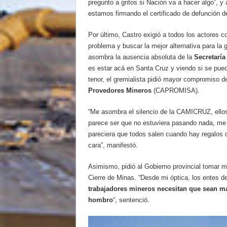
pregunto a gritos si Nación va a hacer algo”, 
estamos firmando el certificado de defunción d
Por último, Castro exigió a todos los actores c
problema y buscar la mejor alternativa para la 
asombra la ausencia absoluta de la
Secretaría
es estar acá en Santa Cruz y viendo si se pued
tenor, el gremialista pidió mayor compromiso d
Provedores Mineros
(CAPROMISA).
“Me asombra el silencio de la CAMICRUZ, ello
parece ser que no estuviera pasando nada, m
pareciera que todos salen cuando hay regalos 
cara”, manifestó.
Asimismo, pidió al Gobierno provincial tomar m
Cierre de Minas. “Desde mi óptica, los entes d
trabajadores mineros necesitan que sean má
hombro
“, sentenció.