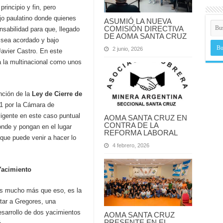
rincipio y fin, pero
jo paulatino donde quienes
ASUMIÓ LA NUEVA
COMISIÓN DIRECTIVA
nsabilidad para que, llegado
DE AOMA SANTA CRUZ
 sea acordado y bajo
2 junio, 2026
Javier Castro. En este
a la multinacional como unos
nción de la
Ley de Cierre de
1 por la Cámara de
igente en este caso puntual
AOMA SANTA CRUZ EN
CONTRA DE LA
nde y pongan en el lugar
REFORMA LABORAL
que puede venir a hacer lo
4 febrero, 2026
Yacimiento
es mucho más que eso, es la
tar a Gregores, una
sarrollo de dos yacimientos
AOMA SANTA CRUZ
PRESENTE EN EL