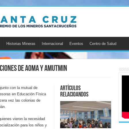
Historias Mineras
Internacional
Eventos
Centro de Salud
aciones de AOMA y AMUTMIN
Artículos
junto con la mutual de
relacioandos
fesoras en Educación Física
cera vez las colonias de
ián.
quienes vieron la necesidad
cialización para los niños y