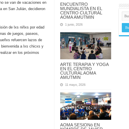
 no se van de vacaciones en
ENCUENTRO
MUNDIALISTA EN EL
a en San Julián, decidieron
CENTRO CULTURAL
AOMA AMUTMIN
1 junio, 2026
isión de lxs niñxs por edad
anas de juegos, paseos,
ueñxs refuercen lazos de
 bienvenida a lxs chicxs y
realizar en los próximos
ARTE TERAPIA Y YOGA
EN EL CENTRO
CULTURAL AOMA
AMUTMIN
11 mayo, 2026
AOMA SESIONó EN