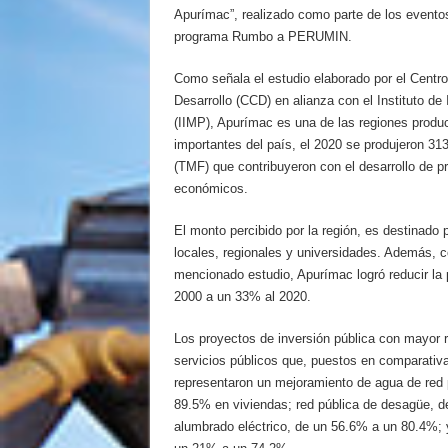
Apurímac”, realizado como parte de los evento
programa Rumbo a PERUMIN.
Como señala el estudio elaborado por el Centro
Desarrollo (CCD) en alianza con el Instituto de
(IIMP), Apurímac es una de las regiones produ
importantes del país, el 2020 se produjeron 31
(TMF) que contribuyeron con el desarrollo de p
económicos.
El monto percibido por la región, es destinado 
locales, regionales y universidades. Además, 
mencionado estudio, Apurímac logró reducir la
2000 a un 33% al 2020.
Los proyectos de inversión pública con mayor r
servicios públicos que, puestos en comparativa
representaron un mejoramiento de agua de red 
89.5% en viviendas; red pública de desagüe, 
alumbrado eléctrico, de un 56.6% a un 80.4%; y 