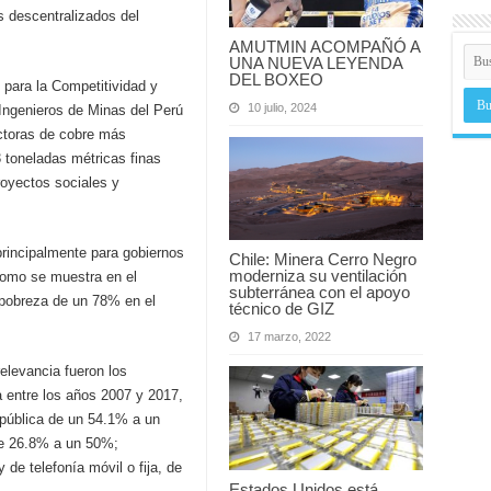
s descentralizados del
AMUTMIN ACOMPAÑÓ A
UNA NUEVA LEYENDA
DEL BOXEO
 para la Competitividad y
10 julio, 2024
 Ingenieros de Minas del Perú
ctoras de cobre más
3 toneladas métricas finas
royectos sociales y
principalmente para gobiernos
Chile: Minera Cerro Negro
moderniza su ventilación
como se muestra en el
subterránea con el apoyo
 pobreza de un 78% en el
técnico de GIZ
17 marzo, 2022
elevancia fueron los
 entre los años 2007 y 2017,
pública de un 54.1% a un
de 26.8% a un 50%;
de telefonía móvil o fija, de
Estados Unidos está