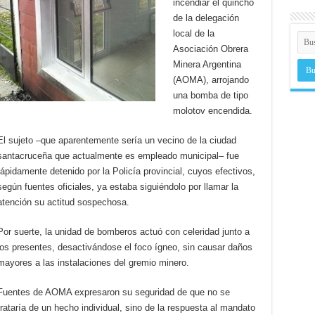
incendiar el quincho
de la delegación
local de la
Asociación Obrera
Minera Argentina
(AOMA), arrojando
una bomba de tipo
molotov encendida.
El sujeto –que aparentemente sería un vecino de la ciudad
santacruceña que actualmente es empleado municipal– fue
rápidamente detenido por la Policía provincial, cuyos efectivos,
según fuentes oficiales, ya estaba siguiéndolo por llamar la
atención su actitud sospechosa.
Por suerte, la unidad de bomberos actuó con celeridad junto a
los presentes, desactivándose el foco ígneo, sin causar daños
mayores a las instalaciones del gremio minero.
Fuentes de AOMA expresaron su seguridad de que no se
trataría de un hecho individual, sino de la respuesta al mandato