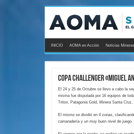
INICIO
AOMA en Acción
Noticias Minera
Copa Challenger «Miguel A
El 24 y 25 de Octubre se llevo a cabo la se
misma fue disputada por 16 equipos de toda
Triton, Patagonia Gold, Minera Santa Cruz
El mismo se dividió en 4 zonas, clasifican
camaradería y un muy buen nivel de juego.
El viernes por la noche, se realizo un asad