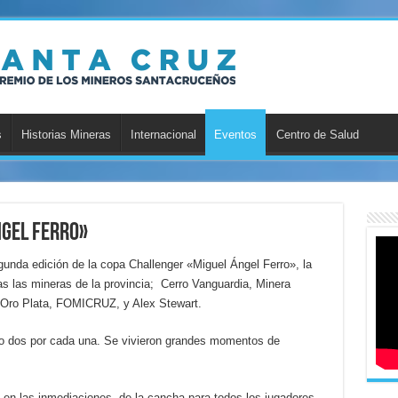
s
Historias Mineras
Internacional
Eventos
Centro de Salud
ngel Ferro»
gunda edición de la copa Challenger «Miguel Ángel Ferro», la
s las mineras de la provincia; Cerro Vanguardia, Minera
, Oro Plata, FOMICRUZ, y Alex Stewart.
do dos por cada una. Se vivieron grandes momentos de
o en las inmediaciones de la cancha para todos los jugadores.