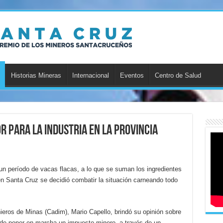
Historias Mineras
Internacional
Eventos
Centro de Salud
 para la industria en la provincia
un período de vacas flacas, a lo que se suman los ingredientes
en Santa Cruz se decidió combatir la situación carneando todo
nieros de Minas (Cadim), Mario Capello, brindó su opinión sobre
a de poner en marcha un impuesto minero, a través de un