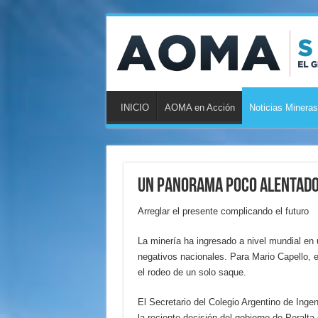
INICIO
AOMA en Acción
Noticias Mineras
Un panorama poco alentador
Arreglar el presente complicando el futuro
La minería ha ingresado a nivel mundial en 
negativos nacionales. Para Mario Capello, 
el rodeo de un solo saque.
El Secretario del Colegio Argentino de Inge
la reciente decisión del gobierno de Peralt