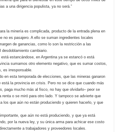
as a una dirigencia populista, ya no será.”
para la minería es complicada, producto de la entrada plena en
ue no es pasajero. A ello se suman ingredientes locales
 margen de ganancias, como lo son la restricción a las
el desdoblamiento cambiario.
a está estancándose, en Argentina ya se estancó o está
ovincia sumamos otro elemento negativo, que es sumar costos,
, es irresponsable.
do en esta temporada de elecciones, que las mineras ganaron
 está la provincia en crisis. Pero no se dice que cuando más
, paga mucho más al fisco, no hay que olvidarlo– peor se
sa renta o se miró para otro lado. Y tampoco se advierte que
 los que aún no están produciendo y quieren hacerlo, y que
importante, que aún no está produciendo, y que ya está
ndo, por la nueva ley, y su única arma para achicar ese costo
 directamente a trabajadores y proveedores locales.