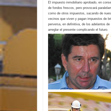
El impuesto inmobiliario aprobado, en conse
de fondos frescos, pero provocará paralela
como de otros impuestos, sacando de nuestr
vecinos que viven y pagan impuestos de brin
perversa, en definitiva, de los adelantos d
arreglar el presente complicando el futuro.