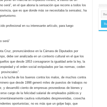
 no será”, en el que abona la sensación que recorre a todos los
 provincia, que es que donde más se necesitaba la sensatez, ha
oportunismo.
do profesional en su interesante artículo, para luego
o será”
Santa Cruz, pronunciándose en la Cámara de Diputados por
empo, debe ser analizada en un contexto cultural en el que los
aquellos que desde 1853 consagraron la igualdad ante la ley, la
ropiedad y el orden social estipulados por las normas; ceden
 provinciales”.
do a la lucha de los buenos contra los malos, de muchos contra
l minero que desde 1998 generó miles de puestos de trabajos no
uz, y desarrolló ciento de empresas proveedoras de bienes y
erse cargo de la felicidad salarial de empleados públicos y
 momentáneamente cautiva voluntades desprevenidas, cosecha
endentes oportunistas; no es más que un golpe bajo, que