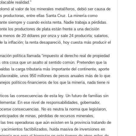
lacable realidad.”
plomó al valor de los minerales metalíferos, debió ser causa de
as productoras, entre ellas Santa Cruz. La minería como
ante siempre y cuando exista renta. Nadie trabaja a pérdidas.
e los productores de plata están frente a una decisión
a menos de 20 dólares por onza y sale 24 producirla; salarios,
e la inflación; la renta desapareció, hoy cuesta más producir el
inación política llamada “impuesto al derecho real de propiedad
es otra cosa que un asalto al sentido común. Pretenden que la
aldas la carga tributaria más importante del continente, aporte
sfavorable, unos 950 millones de pesos anuales más de lo que
ejos políticos-financieros de los que la minería, nada tiene ni
ticos las consecuencias de esta ley. Un futuro de familias sin
lementar. En ese nivel de responsabilidades, gobernador,
ocerse consecuencias. No es neutra la norma que legislaron,
 anticipados de minas, pérdidas de recursos minerales,
las tres operadoras que aún existen en la provincia tratando de
 yacimientos factibilizados, huida masiva de inversiones en
inería que para el bienestar en este tiempo de otros miles de