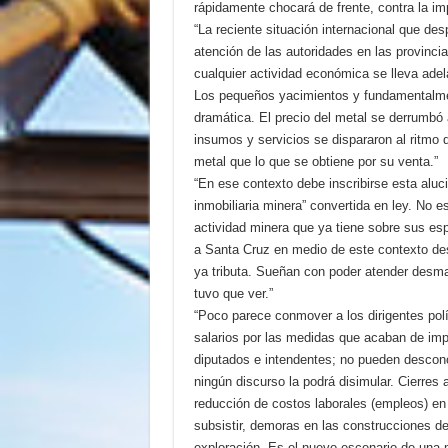
rápidamente chocará de frente, contra la imp
“La reciente situación internacional que des
atención de las autoridades en las provinci
cualquier actividad económica se lleva adel
Los pequeños yacimientos y fundamentalment
dramática. El precio del metal se derrumbó 
insumos y servicios se dispararon al ritmo d
metal que lo que se obtiene por su venta.”
“En ese contexto debe inscribirse esta aluc
inmobiliaria minera” convertida en ley. No 
actividad minera que ya tiene sobre sus esp
a Santa Cruz en medio de este contexto de
ya tributa. Sueñan con poder atender desman
tuvo que ver.”
“Poco parece conmover a los dirigentes polí
salarios por las medidas que acaban de imp
diputados e intendentes; no pueden descon
ningún discurso la podrá disimular. Cierres
reducción de costos laborales (empleos) en 
subsistir, demoras en las construcciones de
exploración. Es el nuevo escenario de una m