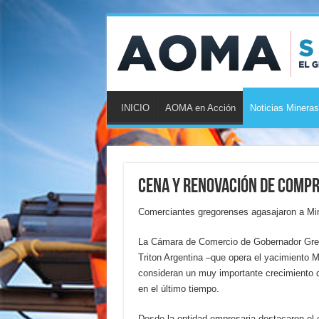
INICIO
AOMA en Acción
Noticias Mineras
Cena y renovación de compr
Comerciantes gregorenses agasajaron a Min
La Cámara de Comercio de Gobernador Grego
Triton Argentina –que opera el yacimiento Ma
consideran un muy importante crecimiento d
en el último tiempo.
Desde la entidad empresaria destacaron el 