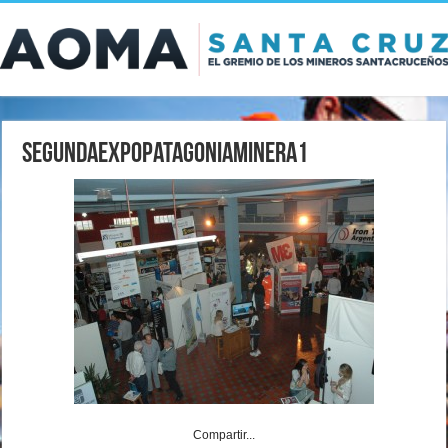
SegundaExpoPatagoniaMinera1
Compartir...