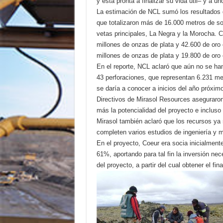
y está pronta a finalizar su vida útil– y a
La estimación de NCL sumó los resultados 
que totalizaron más de 16.000 metros de so
vetas principales, La Negra y la Morocha. C
millones de onzas de plata y 42.600 de oro 
millones de onzas de plata y 19.800 de oro e
En el reporte, NCL aclaró que aún no se han
43 perforaciones, que representan 6.231 me
se daría a conocer a inicios del año próximo
Directivos de Mirasol Resources aseguraron 
más la potencialidad del proyecto e incluso 
Mirasol también aclaró que los recursos y
completen varios estudios de ingeniería y 
En el proyecto, Coeur era socia inicialment
61%, aportando para tal fin la inversión nec
del proyecto, a partir del cual obtener el fi