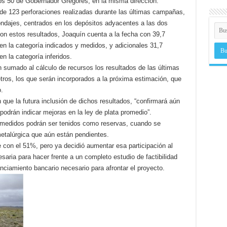
 unos 50 de Gobernador Gregores, en la misma dirección.
de 123 perforaciones realizadas durante las últimas campañas,
ndajes, centrados en los depósitos adyacentes a las dos
on estos resultados, Joaquín cuenta a la fecha con 39,7
en la categoría indicados y medidos, y adicionales 31,7
n la categoría inferidos.
 sumado al cálculo de recursos los resultados de las últimas
tros, los que serán incorporados a la próxima estimación, que
.
que la futura inclusión de dichos resultados, “confirmará aún
podrán indicar mejoras en la ley de plata promedio”.
a medidos podrán ser tenidos como reservas, cuando se
metalúrgica que aún están pendientes.
e con el 51%, pero ya decidió aumentar esa participación al
esaria para hacer frente a un completo estudio de factibilidad
nanciamiento bancario necesario para afrontar el proyecto.