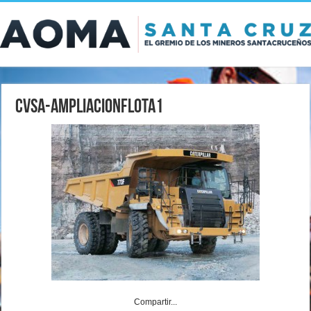
CVSA-AmpliacionFlota1
Compartir...