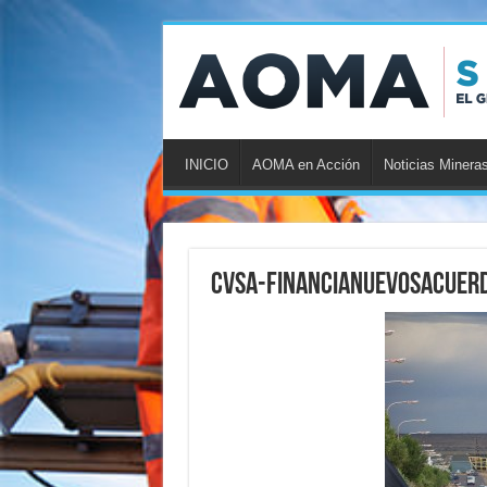
INICIO
AOMA en Acción
Noticias Minera
CVSA-FinanciaNuevosAcuer