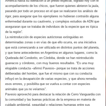
América hasta su liberación a un predio especial, logrado hoy con el
acompañamiento de los chicos, que fueron quienes abrieron la jaula,
pasando por todo un proceso en el que se realizaron los análisis de
rigor, para asegurar que los ejemplares no hubieran contraído alguna
enfermedad durante su cautiverio, y complejos estudios de ADN que
aseguraran que se trataba de individuos de la especie que es típica
de la región”.
La reintroducción de especies autóctonas extinguidas en
determinadas zonas o en vías de que ello ocurra, es una iniciativa
que está comenzando a ser utilizada en distintos puntos del planeta,
y que tiene antecedentes en Argentina en algunos lugares, como la
Quebrada del Condorito, en Córdoba, donde se han reintroducido
guanacos y cóndores, con muy buenos resultados. “Es una muy
elogiable conducta –afirmó Pavesio– porque se trata de acciones
deliberadas del hombre, que fue el mismo que con su conducta
influyó en la desaparición de varias especies, y que ahora remedia
esos errores, y posibilita que se vuelva a contar con especies
animales que ya no veíamos”.
Pavesio aprovechó para destacar la relación de Cerro Vanguardia con
la comunidad y las buenas prácticas de la empresa en materia de
cuidado ambiental, seguridad y relaciones humanas entre sus