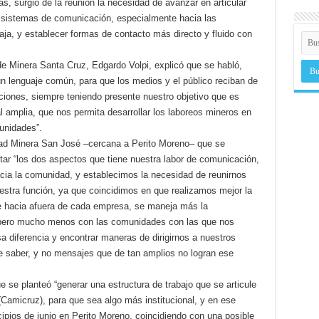
s, surgió de la reunión la necesidad de avanzar en articular
y sistemas de comunicación, especialmente hacia las
a, y establecer formas de contacto más directo y fluido con
de Minera Santa Cruz, Edgardo Volpi, explicó que se habló,
 un lenguaje común, para que los medios y el público reciban de
ciones, siempre teniendo presente nuestro objetivo que es
 amplia, que nos permita desarrollar los laboreos mineros en
unidades”.
idad Minera San José –cercana a Perito Moreno– que se
tar “los dos aspectos que tiene nuestra labor de comunicación,
cia la comunidad, y establecimos la necesidad de reunirnos
estra función, ya que coincidimos en que realizamos mejor la
ue hacia afuera de cada empresa, se maneja más la
pero mucho menos con las comunidades con las que nos
a diferencia y encontrar maneras de dirigirnos a nuestros
re saber, y no mensajes que de tan amplios no logran ese
e se planteó “generar una estructura de trabajo que se articule
Camicruz), para que sea algo más institucional, y en ese
cipios de junio en Perito Moreno, coincidiendo con una posible