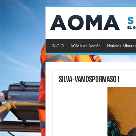
INICIO
AOMA en Acción
Noticias Minera
Silva-VamosPorMas01