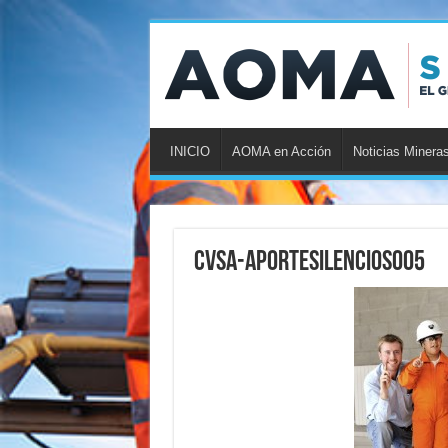
INICIO
AOMA en Acción
Noticias Minera
CVSA-AporteSilencioso05