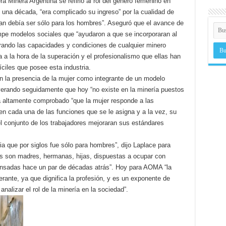
a Minera Argentina se refirió al rol del genero femenino en
 una década, “era complicado su ingreso” por la cualidad de
ían debía ser sólo para los hombres”. Aseguró que el avance de
ompe modelos sociales que “ayudaron a que se incorporaran al
rando las capacidades y condiciones de cualquier minero
ra a la hora de la superación y el profesionalismo que ellas han
íciles que posee esta industria.
sin la presencia de la mujer como integrante de un modelo
everando seguidamente que hoy “no existe en la minería puestos
á altamente comprobado “que la mujer responde a las
en cada una de las funciones que se le asigna y a la vez, su
l conjunto de los trabajadores mejoraran sus estándares
ia que por siglos fue sólo para hombres”, dijo Laplace para
s son madres, hermanas, hijas, dispuestas a ocupar con
pensadas hace un par de décadas atrás”. Hoy para AOMA “la
ante, ya que dignifica la profesión, y es un exponente de
analizar el rol de la minería en la sociedad”.