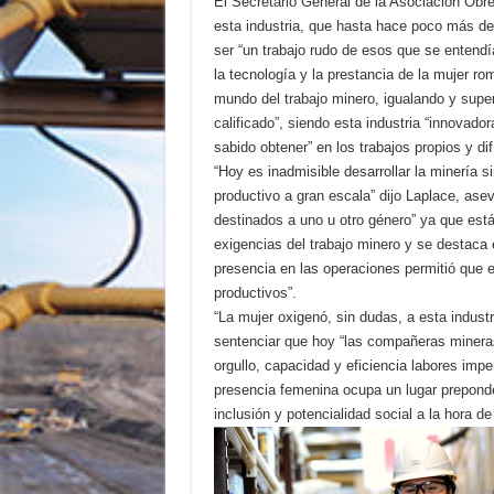
El Secretario General de la Asociación Obrer
esta industria, que hasta hace poco más de
ser “un trabajo rudo de esos que se entend
la tecnología y la prestancia de la mujer r
mundo del trabajo minero, igualando y supe
calificado”, siendo esta industria “innovado
sabido obtener” en los trabajos propios y dif
“Hoy es inadmisible desarrollar la minería 
productivo a gran escala” dijo Laplace, as
destinados a uno u otro género” ya que est
exigencias del trabajo minero y se destaca 
presencia en las operaciones permitió que e
productivos”.
“La mujer oxigenó, sin dudas, a esta industr
sentenciar que hoy “las compañeras minera
orgullo, capacidad y eficiencia labores im
presencia femenina ocupa un lugar preponder
inclusión y potencialidad social a la hora de 