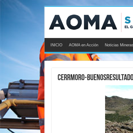
INICIO
AOMA en Acción
Noticias Minera
CerrMoro-BuenosResultad