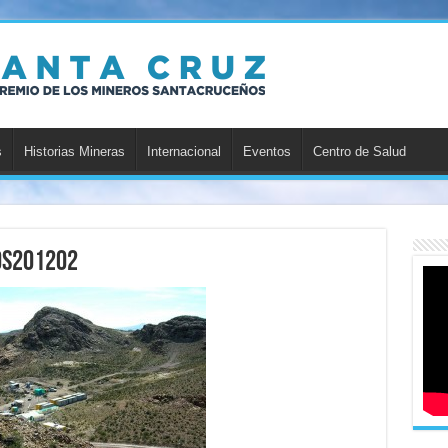
s
Historias Mineras
Internacional
Eventos
Centro de Salud
os201202