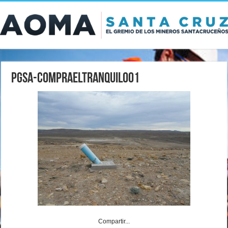
PGSA-CompraElTranquilo01
Compartir...