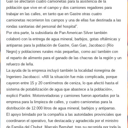
Gan se afectaron cuatro camionetas para la asistencia de la
población que vive en el campo y dos camiones regadores para
trabajar en las calles, en tanto que en Gastre otras cuatro
camionetas recorrieron los campos y una de ellas fue destinada a las
rondas sanitarias del personal del hospital”.
Por otra parte, la subsidiaria de Pan American Silver también
colaboró con la entrega de agua mineral, barbijos, gotas oftálmicas y
antiparras para la población de Gastre, Gan Gan, Jacobacci (Río
Negro) y poblaciones rurales más pequeñas, como así también con
el reparto de alimento para el ganado de las chacras de la región y un
refuerzo de leña.
La ayuda de la empresa incluyó también la localidad rionegrina de
Ingeniero Jacobacci. «Allí la situación fue más complicada, porque
cayeron entre 15 y 20 centímetros de ceniza, lo que afectó hasta el
sistema de potabilización de agua que abastece a la población»,
explicó Paolini. Motoniveladoras y camiones fueron aportados por la
empresa para la limpieza de calles, y cuatro camionetas para la
distribución de 12.000 litros de agua mineral, barbijos y antiparras.
El apoyo brindado por la compañía a las autoridades provinciales que
coordinaron el operativo, fue destacada y agradecida por el ministro
de Familia del Chubut, Marcelo Berruhet, tras su recorrida por toda la