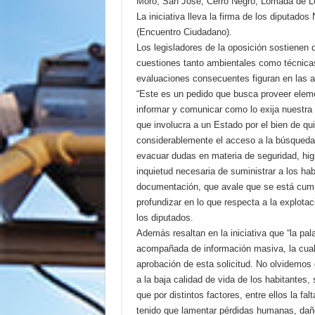
Moro, San José, Cerro Negro, Lomada de Le
La iniciativa lleva la firma de los diputado
(Encuentro Ciudadano).
Los legisladores de la oposición sostienen 
cuestiones tanto ambientales como técnicas
evaluaciones consecuentes figuran en las a
“Este es un pedido que busca proveer elemen
informar y comunicar como lo exija nuestra t
que involucra a un Estado por el bien de qu
considerablemente el acceso a la búsqueda 
evacuar dudas en materia de seguridad, hig
inquietud necesaria de suministrar a los 
documentación, que avale que se está cumpl
profundizar en lo que respecta a la explota
los diputados.
Además resaltan en la iniciativa que “la pa
acompañada de información masiva, la cual d
aprobación de esta solicitud. No olvidemos
a la baja calidad de vida de los habitantes,
que por distintos factores, entre ellos la fa
tenido que lamentar pérdidas humanas, daño