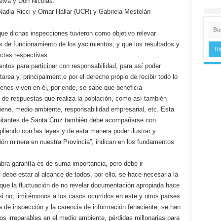
iva y Don Nicolás.
s Nadia Ricci y Omar Hallar (UCR) y Gabriela Mestelán
que dichas inspecciones tuvieron como objetivo relevar
 de funcionamiento de los yacimientos, y que los resultados y
ctas respectivas.
tos para participar con responsabilidad, para así poder
area y, principalment,e por el derecho propio de recibir todo lo
ienes viven en él, por ende, se sabe que beneficia
de respuestas que realiza la población, como así también
iene, medio ambiente, responsabilidad empresarial, etc. Esta
habitantes de Santa Cruz también debe acompañarse con
iendo con las leyes y de esta manera poder ilustrar y
ción minera en nuestra Provincia”, indican en los fundamentos
labra garantía es de suma importancia, pero debe ir
ebe estar al alcance de todos, por ello, se hace necesaria la
 que la fluctuación de no revelar documentación apropiada hace
 si no, limitémonos a los casos ocurridos en este y otros países
lta de inspección y la carencia de información fehaciente, se han
s irreparables en el medio ambiente, pérdidas millonarias para