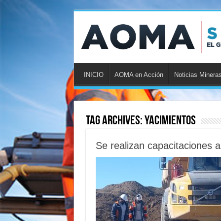
INICIO
AOMA en Acción
Noticias Minera
Tag Archives:
yacimientos
Se realizan capacitaciones a