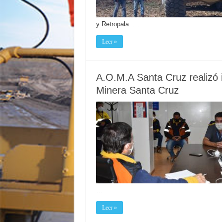
y Retropala. …
Leer »
A.O.M.A Santa Cruz realizó
Minera Santa Cruz
…
Leer »