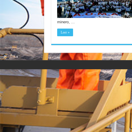
minero, …
Leer »