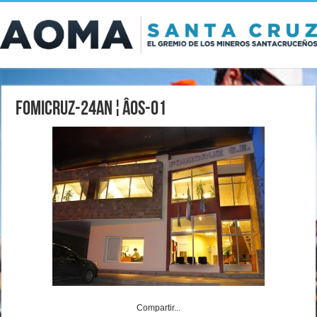
Fomicruz-24an¦âos-01
Compartir...