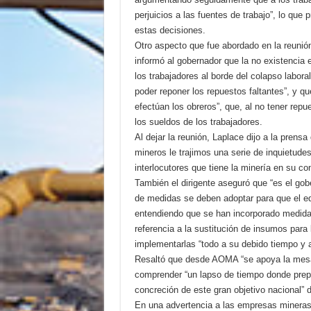
perjuicios a las fuentes de trabajo”, lo que 
estas decisiones.
Otro aspecto que fue abordado en la reunió
informó al gobernador que la no existencia 
los trabajadores al borde del colapso labora
poder reponer los repuestos faltantes”, y qu
efectúan los obreros”, que, al no tener rep
los sueldos de los trabajadores.
Al dejar la reunión, Laplace dijo a la pren
mineros le trajimos una serie de inquietude
interlocutores que tiene la minería en su con
También el dirigente aseguró que “es el gobe
de medidas se deben adoptar para que el equi
entendiendo que se han incorporado medidas
referencia a la sustitución de insumos para
implementarlas “todo a su debido tiempo y
Resaltó que desde AOMA “se apoya la mesa 
comprender “un lapso de tiempo donde prepara
concreción de este gran objetivo nacional” d
En una advertencia a las empresas mineras, 