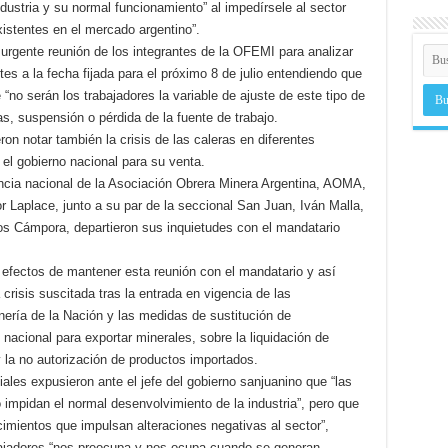
industria y su normal funcionamiento” al impedírsele al sector
istentes en el mercado argentino”.
 urgente reunión de los integrantes de la OFEMI para analizar
tes a la fecha fijada para el próximo 8 de julio entendiendo que
 “no serán los trabajadores la variable de ajuste de este tipo de
as, suspensión o pérdida de la fuente de trabajo.
ron notar también la crisis de las caleras en diferentes
 el gobierno nacional para su venta.
ncia nacional de la Asociación Obrera Minera Argentina, AOMA,
r Laplace, junto a su par de la seccional San Juan, Iván Malla,
rlos Cámpora, departieron sus inquietudes con el mandatario
 efectos de mantener esta reunión con el mandatario y así
a crisis suscitada tras la entrada en vigencia de las
nería de la Nación y las medidas de sustitución de
e nacional para exportar minerales, sobre la liquidación de
y la no autorización de productos importados.
iales expusieron ante el jefe del gobierno sanjuanino que “las
impidan el normal desenvolvimiento de la industria”, pero que
imientos que impulsan alteraciones negativas al sector”,
ajadores “nos preocupa y nos ocupa cuando se generan