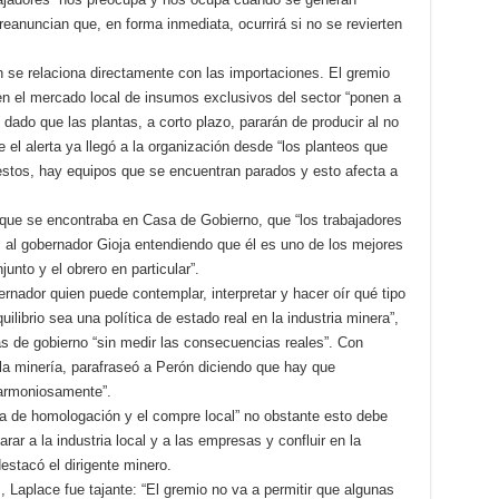
preanuncian que, en forma inmediata, ocurrirá si no se revierten
n se relaciona directamente con las importaciones. El gremio
en el mercado local de insumos exclusivos del sector “ponen a
l dado que las plantas, a corto plazo, pararán de producir al no
e el alerta ya llegó a la organización desde “los planteos que
uestos, hay equipos que se encuentran parados y esto afecta a
sa que se encontraba en Casa de Gobierno, que “los trabajadores
s al gobernador Gioja entendiendo que él es uno de los mejores
junto y el obrero en particular”.
rnador quien puede contemplar, interpretar y hacer oír qué tipo
librio sea una política de estado real en la industria minera”,
 de gobierno “sin medir las consecuencias reales”. Con
 la minería, parafraseó a Perón diciendo que hay que
 armoniosamente”.
de homologación y el compre local” no obstante esto debe
r a la industria local y a las empresas y confluir en la
estacó el dirigente minero.
Laplace fue tajante: “El gremio no va a permitir que algunas