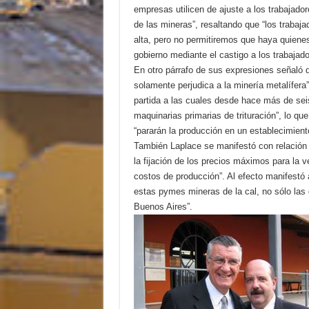
empresas utilicen de ajuste a los trabajado
de las mineras”, resaltando que “los traba
alta, pero no permitiremos que haya quiene
gobierno mediante el castigo a los trabajado
En otro párrafo de sus expresiones señaló 
solamente perjudica a la minería metalífer
partida a las cuales desde hace más de sei
maquinarias primarias de trituración”, lo qu
“pararán la producción en un establecimient
También Laplace se manifestó con relación
la fijación de los precios máximos para la 
costos de producción”. Al efecto manifestó 
estas pymes mineras de la cal, no sólo las
Buenos Aires”.