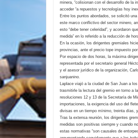
minera, “colisionan con el desarrollo de la 
acceder “a repuestos y tecnologías hoy inex
Entre los puntos abordados, se solicitó una
este marco conflictivo del sector minero, an
esto “debe tener celeridad”, y acordaron que
medida” en lo referido a la reducción de hor
En la ocasión, los dirigentes gremiales hicie
provincias, ante el precio tope impuesto por
Por espacio de dos horas, la máxima dirige
representada por el secretario general Hécto
y el asesor jurídico de la organización, Ca
sanjuanino.
Laplace viajó a la ciudad de San Juan a los
trasmitirle la lectura del gremio en torno a l
resoluciones 12 y 13 de la Secretaría de Mi
importaciones, la exigencia del uso del flet
divisas en un tiempo mínimo, treinta días, 
Tras la extensa reunión, los dirigentes grem
medidas son positivas siempre y cuando no 
estas normativas “son causales de entorpec
argumentando seguidamente que a los trab